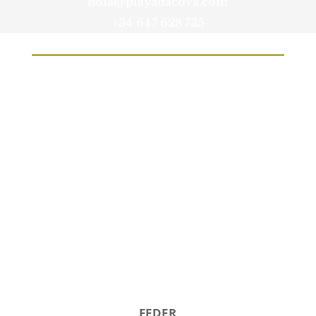
hola@playadacova.com
+34 647 628 735
Síguenos
© Playa de A Cova. Todos los derechos
reservados.
AVISO LEGAL
/
POLÍTICA DE COOKIES
Diseño y mantenimiento web By
27400.com
FEDER