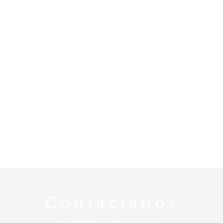
Nuestro
horario
Invierno:
de lunes a domingo de 11:00 a
17:00
Cerrado los miércoles
Contáctanos