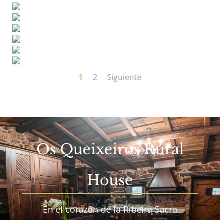
1
2
Siguiente
Os Queixeiros Rural
House
En el corazón de la Ribeira Sacra