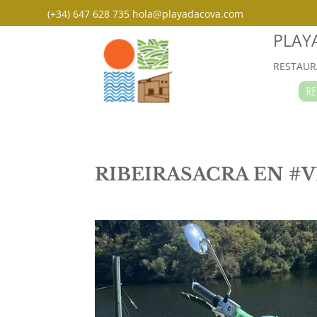
(+34) 647 628 735
hola@playadacova.com
PLAY
RESTAUR
RESE
RIBEIRASACRA EN #