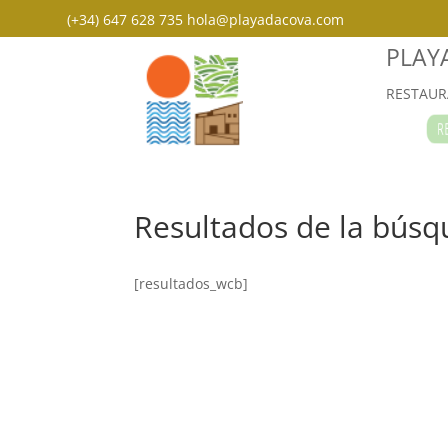
(+34) 647 628 735
hola@playadacova.com
PLAY
RESTAUR
RES
Resultados de la bús
[resultados_wcb]