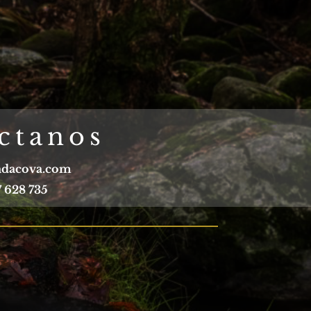
ctanos
adacova.com
 628 735